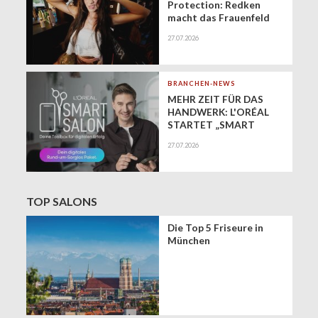
Protection: Redken
macht das Frauenfeld
Festival zur Bühne für
27.07.2026
gesundes Haar
BRANCHEN-NEWS
MEHR ZEIT FÜR DAS
HANDWERK: L'ORÉAL
STARTET „SMART
SALON" ALS
27.07.2026
EXKLUSIVEN BUSINESS-
BEGLEITER FÜR DIE
DIGITALE ZUKUNFT
VON FRISEURSALONS
TOP SALONS
Die Top 5 Friseure in
München