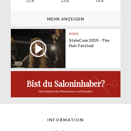
12.8.
13.8.
14.8.
MEHR ANZEIGEN
VIDEO
StyleCom 2019 - The
Hair Festival
Bist du Saloninhaber?
Hier findest du
Mitarbeiter und Kunden
Jetzt Salon
gratis eintragen!
INFORMATION