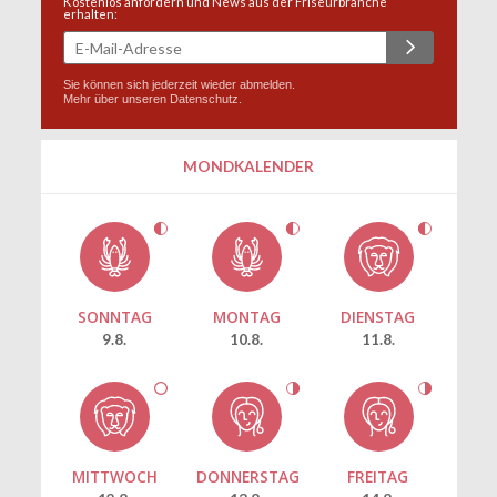
Kostenlos anfordern und News aus der Friseurbranche
erhalten:
Sie können sich jederzeit wieder abmelden.
Mehr über unseren
Datenschutz
.
MONDKALENDER
SONNTAG
MONTAG
DIENSTAG
9.8.
10.8.
11.8.
MITTWOCH
DONNERSTAG
FREITAG