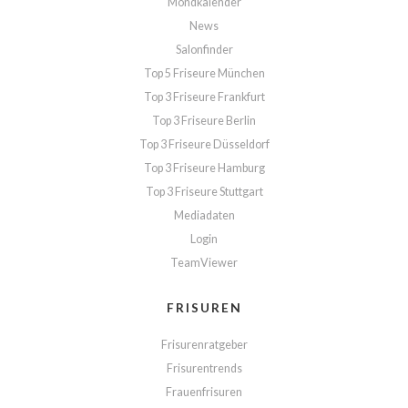
Mondkalender
News
Salonfinder
Top 5 Friseure München
Top 3 Friseure Frankfurt
Top 3 Friseure Berlin
Top 3 Friseure Düsseldorf
Top 3 Friseure Hamburg
Top 3 Friseure Stuttgart
Mediadaten
Login
TeamViewer
FRISUREN
Frisurenratgeber
Frisurentrends
Frauenfrisuren