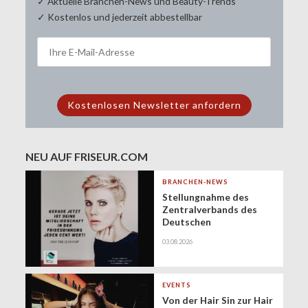
✓ Aktuelle Branchen-News und Beauty-Trends
✓ Kostenlos und jederzeit abbestellbar
NEU AUF FRISEUR.COM
BRANCHEN-NEWS
Stellungnahme des
Zentralverbands des
Deutschen
Friseurhandwerks zur
03.08.2026
Zukunft der
geringfügigen
Beschäftigung
(Minijobs)
EVENTS
Von der Hair Sin zur Hair