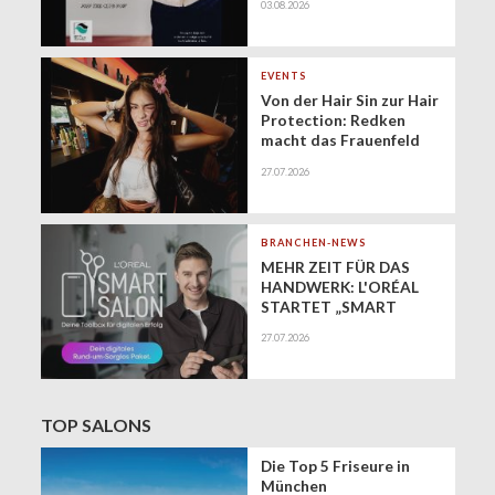
03.08.2026
Zukunft der
geringfügigen
Beschäftigung
(Minijobs)
EVENTS
Von der Hair Sin zur Hair
Protection: Redken
macht das Frauenfeld
Festival zur Bühne für
27.07.2026
gesundes Haar
BRANCHEN-NEWS
MEHR ZEIT FÜR DAS
HANDWERK: L'ORÉAL
STARTET „SMART
SALON" ALS
27.07.2026
EXKLUSIVEN BUSINESS-
BEGLEITER FÜR DIE
DIGITALE ZUKUNFT
VON FRISEURSALONS
TOP SALONS
Die Top 5 Friseure in
München