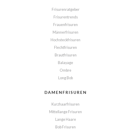
Frisurenratgeber
Frisurentrends
Frauenfrisuren
Männerfrisuren
Hochsteckfrisuren
Flechtfrisuren
Brautfrisuren
Balayage
Ombre
Long Bob
DAMENFRISUREN
Kurzhaarfrisuren
Mittellange Frisuren
Lange Haare
Bob Frisuren