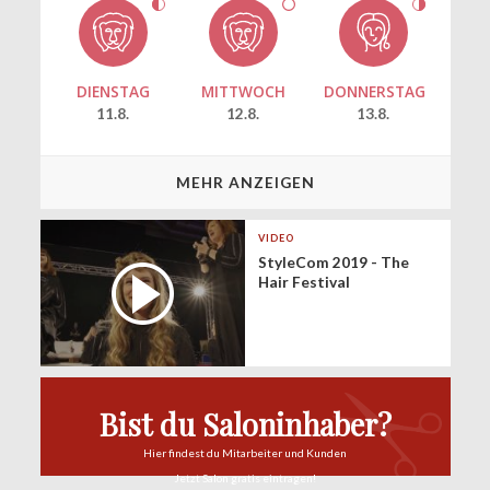
DIENSTAG
MITTWOCH
DONNERSTAG
11.8.
12.8.
13.8.
MEHR ANZEIGEN
VIDEO
StyleCom 2019 - The
Hair Festival
Bist du Saloninhaber?
Hier findest du
Mitarbeiter und Kunden
Jetzt Salon
gratis eintragen!