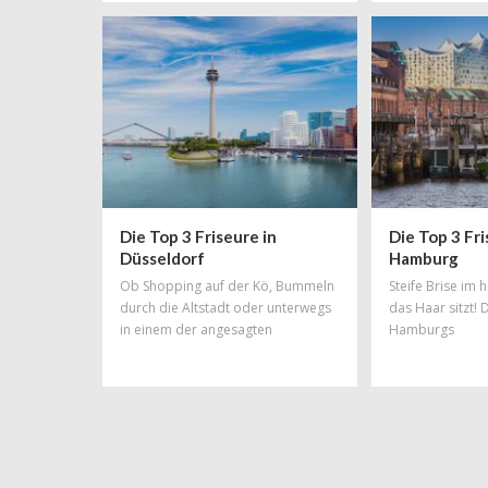
könnte man diesem Wunsch besser
Rechnung tragen, als mit einer total
schicken, neuen Trendfrisur!
Friseursalons gibt es in München zu
Hauf aber welcher ist der richtige?
Unsere Liste an Top-Friseuren
erleichtert euch die Qual der Wahl.
Die Top 3 Friseure in
Die Top 3 Fri
Düsseldorf
Hamburg
Ob Shopping auf der Kö, Bummeln
Steife Brise im
durch die Altstadt oder unterwegs
das Haar sitzt! 
in einem der angesagten
Hamburgs
Szeneviertel: So viele
unterschiedliche Facetten wie
Düsseldorf haben nur wenige
Städte Deutschlands! Das Spektrum
reicht von elegant bis hip und von
hochpreisig bis total ok. Und
deshalb findet man in dieser