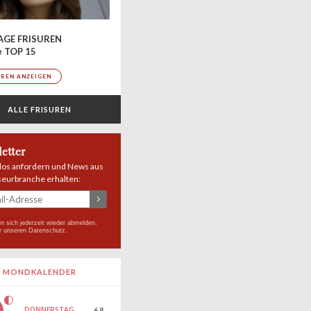
AGE FRISUREN
e TOP 15
UREN ANZEIGEN
ALLE FRISUREN
etter
los anfordern und News aus
seurbranche erhalten:
n sich jederzeit wieder abmelden.
r unseren
Datenschutz
.
MONDKALENDER
DONNERSTAG
6.8.