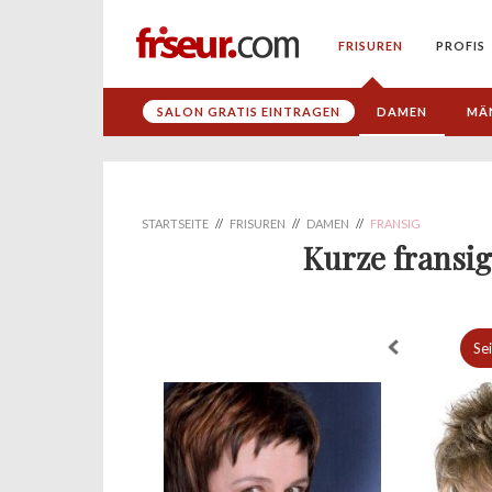
FRISUREN
PROFIS
SALON GRATIS EINTRAGEN
DAMEN
MÄ
STARTSEITE
//
FRISUREN
//
DAMEN
//
FRANSIG
Kurze fransi
Se