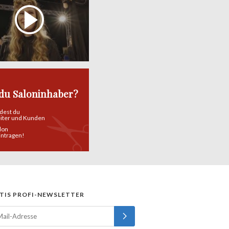
 du Saloninhaber?
ndest du
eiter und Kunden
alon
eintragen!
TIS PROFI-NEWSLETTER