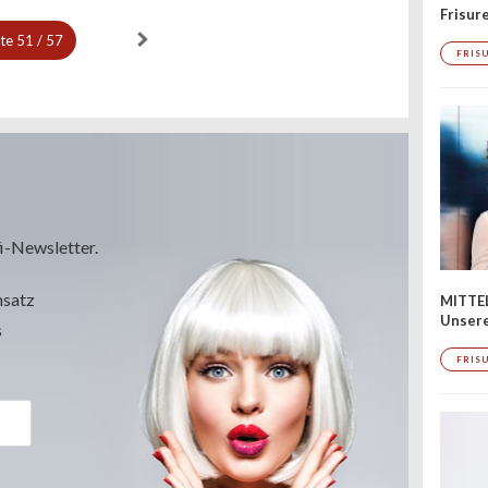
Frisur
ite
51 / 57
FRIS
i-Newsletter.
msatz
MITTE
Unsere
s
FRIS