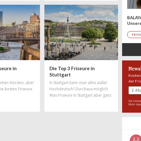
spielt die Musik. Auch in haarigen
Angelegenheiten hat die
Hauptstadt die Nase vorn – mit
BALAY
Salons, in denen Trends geboren
Unser
werden und wo sich Styles und
Stylisten aus der ganzen Welt feiern
FRIS
lassen. Hier findet ihr Salons, die zu
den
seure in
Die Top 3 Friseure in
Newsl
Stuttgart
Kosten
der Fri
 hohen Norden, aber
In Stuttgart kann man alles außer
Die besten Friseure
Hochdeutsch? Durchaus möglich.
Was Friseure in Stuttgart aber ganz
bestimmt beherrschen, ist tolles
Sie könne
Mehr übe
Hairstyling! Doch auch in Sachen
Haareschneiden und gute Beratung
haben Stuttgarter Friseure die Nase
vorn. Vom Edelcoiffeur in Bestlage
bis hin zum kreativen Alleskönner
bleiben in keine Wünsche offen,