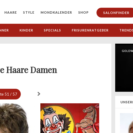
HAARE
STYLE
MONDKALENDER
SHOP
SALONFINDER
NNER
KINDER
SPECIALS
FRISURENRATGEBER
TREND
GOLDW
ge Haare Damen
ite
51 / 57
UNSER