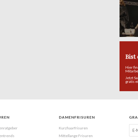
Bist
Hier fi
Mitarb
Jetzt S
gratis 
UREN
DAMENFRISUREN
GRA
enratgeber
Kurzhaarfrisuren
entrends
Mittellange Frisuren