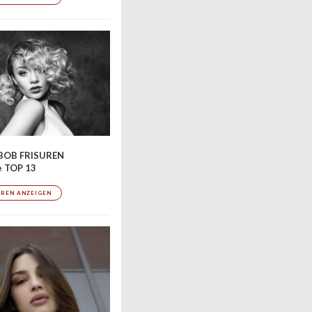
BOB FRISUREN
e TOP 13
UREN ANZEIGEN