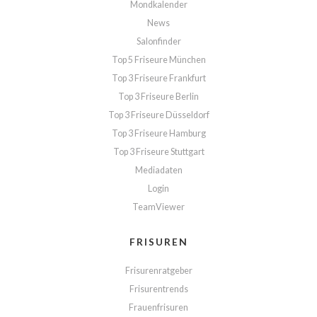
Mondkalender
News
Salonfinder
Top 5 Friseure München
Top 3 Friseure Frankfurt
Top 3 Friseure Berlin
Top 3 Friseure Düsseldorf
Top 3 Friseure Hamburg
Top 3 Friseure Stuttgart
Mediadaten
Login
TeamViewer
FRISUREN
Frisurenratgeber
Frisurentrends
Frauenfrisuren