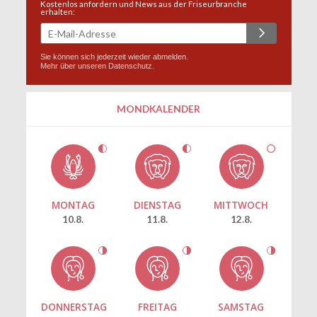
Kostenlos anfordern und News aus der Friseurbranche
erhalten:
Sie können sich jederzeit wieder abmelden.
Mehr über unseren
Datenschutz
.
MONDKALENDER
MONTAG
DIENSTAG
MITTWOCH
10.8.
11.8.
12.8.
DONNERSTAG
FREITAG
SAMSTAG