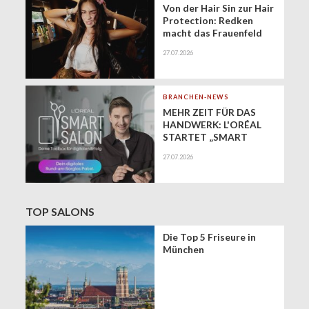
Von der Hair Sin zur Hair
Protection: Redken
macht das Frauenfeld
Festival zur Bühne für
27.07.2026
gesundes Haar
BRANCHEN-NEWS
MEHR ZEIT FÜR DAS
HANDWERK: L'ORÉAL
STARTET „SMART
SALON" ALS
27.07.2026
EXKLUSIVEN BUSINESS-
BEGLEITER FÜR DIE
DIGITALE ZUKUNFT
VON FRISEURSALONS
TOP SALONS
Die Top 5 Friseure in
München