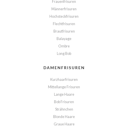
Frauenfrisuren
Männerfrisuren
Hochsteckfrisuren
Flechtfrisuren
Brautfrisuren
Balayage
Ombre
Long Bob
DAMENFRISUREN
Kurzhaarfrisuren
Mittellange Frisuren
Lange Haare
Bob Frisuren
Strähnchen
Blonde Haare
Graue Haare