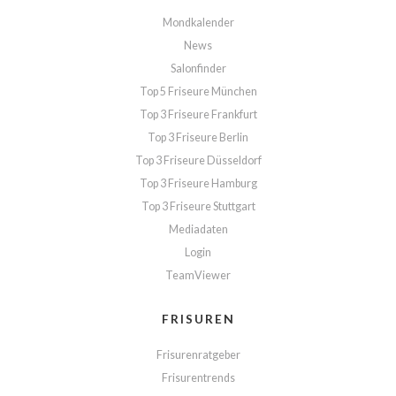
Mondkalender
News
Salonfinder
Top 5 Friseure München
Top 3 Friseure Frankfurt
Top 3 Friseure Berlin
Top 3 Friseure Düsseldorf
Top 3 Friseure Hamburg
Top 3 Friseure Stuttgart
Mediadaten
Login
TeamViewer
FRISUREN
Frisurenratgeber
Frisurentrends