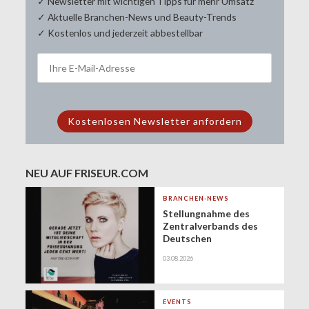
✓ Newsletter mit wichtigen Tipps für mehr Umsatz
✓ Aktuelle Branchen-News und Beauty-Trends
✓ Kostenlos und jederzeit abbestellbar
NEU AUF FRISEUR.COM
BRANCHEN-NEWS
Stellungnahme des
Zentralverbands des
Deutschen
Friseurhandwerks zur
03.08.2026
Zukunft der
geringfügigen
Beschäftigung
(Minijobs)
EVENTS