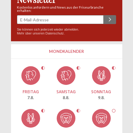
Kostenlos anfordern und News aus der Friseurbranche
erhalten:
Sie können sich jederzeit wieder abmelden.
Mehr über unseren
Datenschutz
.
MONDKALENDER
FREITAG
SAMSTAG
SONNTAG
7.8.
8.8.
9.8.