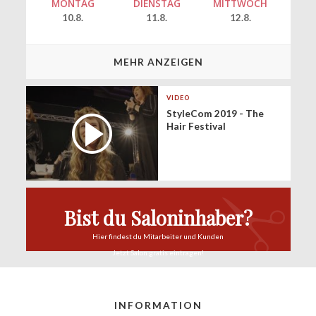
MONTAG
DIENSTAG
MITTWOCH
10.8.
11.8.
12.8.
MEHR ANZEIGEN
VIDEO
StyleCom 2019 - The
Hair Festival
Bist du Saloninhaber?
Hier findest du
Mitarbeiter und Kunden
Jetzt Salon
gratis eintragen!
INFORMATION