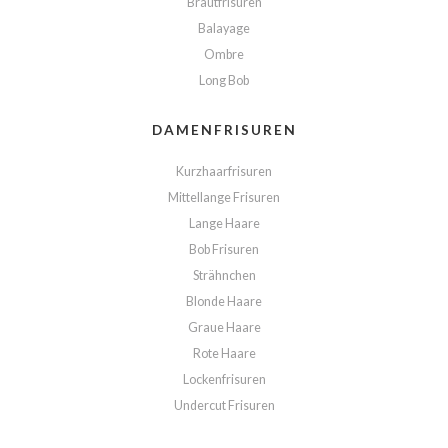
Brautfrisuren
Balayage
Ombre
Long Bob
DAMENFRISUREN
Kurzhaarfrisuren
Mittellange Frisuren
Lange Haare
Bob Frisuren
Strähnchen
Blonde Haare
Graue Haare
Rote Haare
Lockenfrisuren
Undercut Frisuren