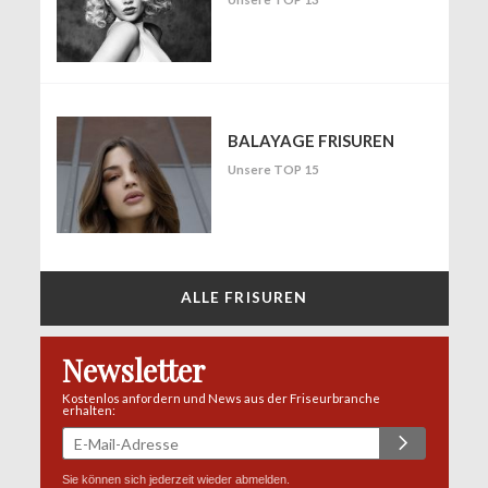
BALAYAGE FRISUREN
Unsere TOP 15
ALLE FRISUREN
Newsletter
Kostenlos anfordern und News aus der Friseurbranche
erhalten:
Sie können sich jederzeit wieder abmelden.