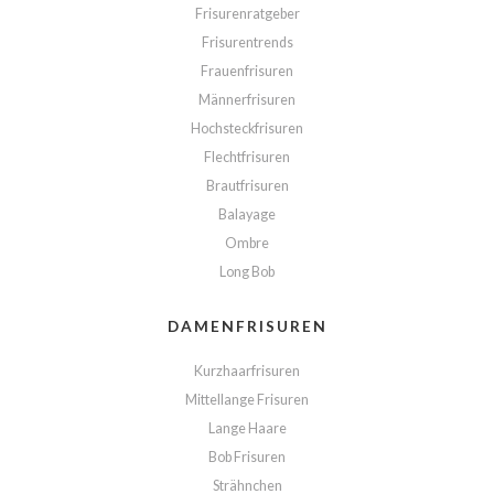
Frisurenratgeber
Frisurentrends
Frauenfrisuren
Männerfrisuren
Hochsteckfrisuren
Flechtfrisuren
Brautfrisuren
Balayage
Ombre
Long Bob
DAMENFRISUREN
Kurzhaarfrisuren
Mittellange Frisuren
Lange Haare
Bob Frisuren
Strähnchen