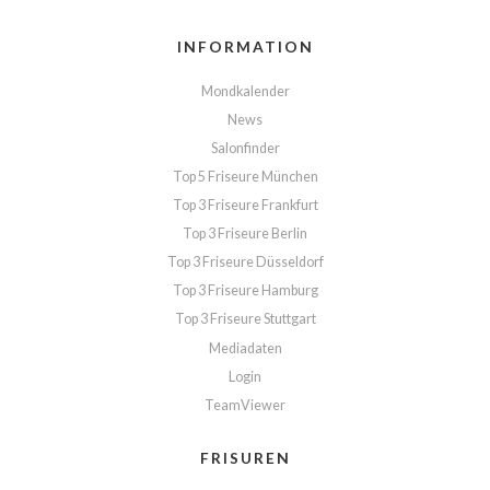
INFORMATION
Mondkalender
News
Salonfinder
Top 5 Friseure München
Top 3 Friseure Frankfurt
Top 3 Friseure Berlin
Top 3 Friseure Düsseldorf
Top 3 Friseure Hamburg
Top 3 Friseure Stuttgart
Mediadaten
Login
TeamViewer
FRISUREN