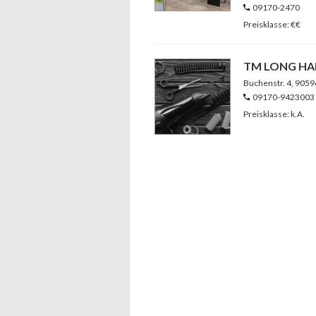
09170-2470
Preisklasse: €€
TM LONG HA
Buchenstr. 4
, 9059
09170-9423003
Preisklasse: k.A.