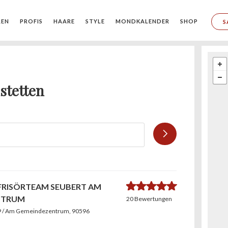
REN
PROFIS
HAARE
STYLE
MONDKALENDER
SHOP
S
stetten
4.8
 FRISÖRTEAM SEUBERT AM
NTRUM
20 Bewertungen
. 9 / Am Gemeindezentrum
, 90596