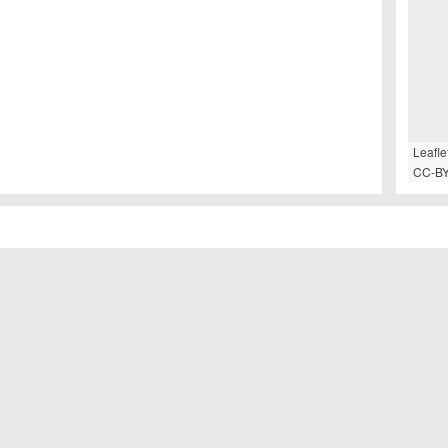
Leafle
CC-BY
UREN
DAMENFRISUREN
GRA
enratgeber
Kurzhaarfrisuren
entrends
Mittellange Frisuren
frisuren
Lange Haare
Sie k
Mehr
rfrisuren
Bob Frisuren
eckfrisuren
Strähnchen
frisuren
Blonde Haare