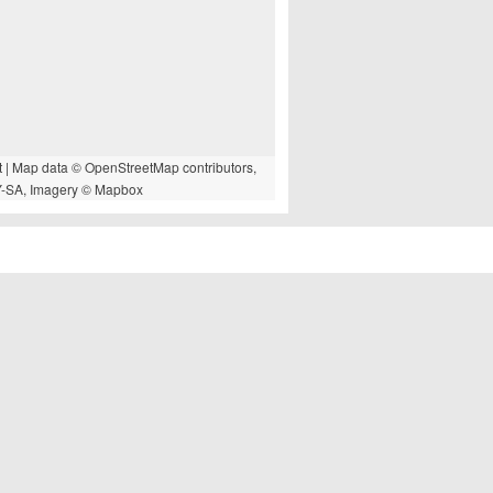
t
| Map data ©
OpenStreetMap
contributors,
-SA
, Imagery ©
Mapbox
TIS PROFI-NEWSLETTER
önnen sich jederzeit wieder abmelden.
 Informationen über unseren
Datenschutz
.