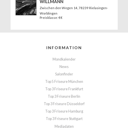
WILLMANN
Zwischen den Wegen 14
, 78239 Rielasingen-
Worblingen
Preisklasse: €€
INFORMATION
Mondkalender
News
Salonfinder
Top 5 Friseure München
Top 3 Friseure Frankfurt
Top 3 Friseure Berlin
Top 3 Friseure Düsseldorf
Top 3 Friseure Hamburg
Top 3 Friseure Stuttgart
Mediadaten