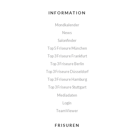
INFORMATION
Mondkalender
News
Salonfinder
Top 5 Friseure München
Top 3 Friseure Frankfurt
Top 3 Friseure Berlin
Top 3 Friseure Düsseldorf
Top 3 Friseure Hamburg
Top 3 Friseure Stuttgart
Mediadaten
Login
TeamViewer
FRISUREN