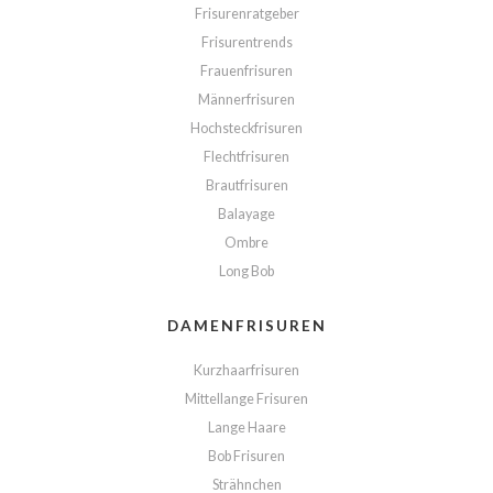
Frisurenratgeber
Frisurentrends
Frauenfrisuren
Männerfrisuren
Hochsteckfrisuren
Flechtfrisuren
Brautfrisuren
Balayage
Ombre
Long Bob
DAMENFRISUREN
Kurzhaarfrisuren
Mittellange Frisuren
Lange Haare
Bob Frisuren
Strähnchen