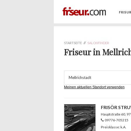
FRISU
STARTSEITE
//
SALONFINDER
Friseur in Mellric
Meinen aktuellen Standort verwenden
FRISÖR STR
Hauptstraße 60
, 9
09776-705215
Preisklasse: k.A.