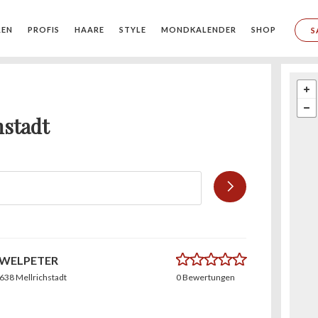
REN
PROFIS
HAARE
STYLE
MONDKALENDER
SHOP
S
hstadt
0.0
UWELPETER
7638 Mellrichstadt
0 Bewertungen