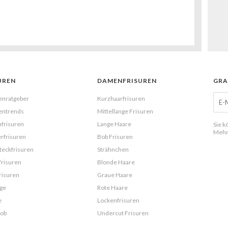
UREN
DAMENFRISUREN
GRA
enratgeber
Kurzhaarfrisuren
entrends
Mittellange Frisuren
frisuren
Lange Haare
Sie k
Mehr
rfrisuren
Bob Frisuren
eckfrisuren
Strähnchen
frisuren
Blonde Haare
risuren
Graue Haare
ge
Rote Haare
e
Lockenfrisuren
Bob
Undercut Frisuren