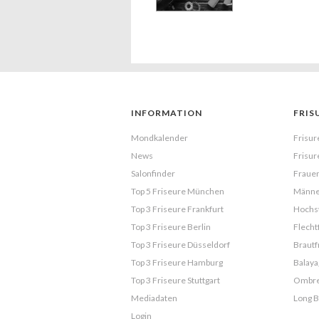
INFORMATION
FRIS
Mondkalender
Frisur
News
Frisur
Salonfinder
Frauen
Top 5 Friseure München
Männe
Top 3 Friseure Frankfurt
Hochst
Top 3 Friseure Berlin
Flecht
Top 3 Friseure Düsseldorf
Brautf
Top 3 Friseure Hamburg
Balaya
Top 3 Friseure Stuttgart
Ombr
Mediadaten
Long 
Login