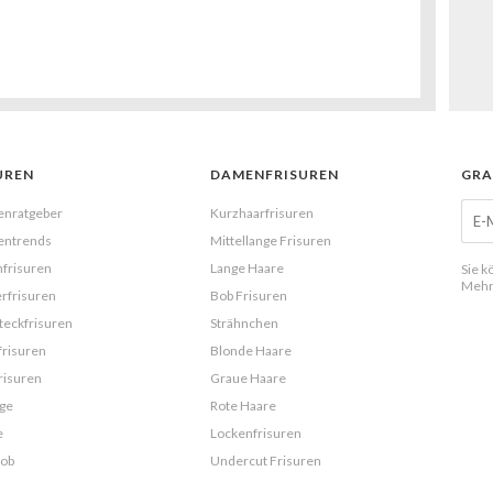
UREN
DAMENFRISUREN
GRA
enratgeber
Kurzhaarfrisuren
entrends
Mittellange Frisuren
frisuren
Lange Haare
Sie k
Mehr
rfrisuren
Bob Frisuren
eckfrisuren
Strähnchen
frisuren
Blonde Haare
risuren
Graue Haare
ge
Rote Haare
e
Lockenfrisuren
Bob
Undercut Frisuren