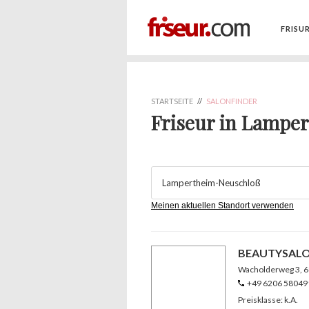
FRISU
STARTSEITE
//
SALONFINDER
Friseur in Lampe
Meinen aktuellen Standort verwenden
BEAUTYSALO
Wacholderweg 3
, 
+49 6206 58049
Preisklasse: k.A.