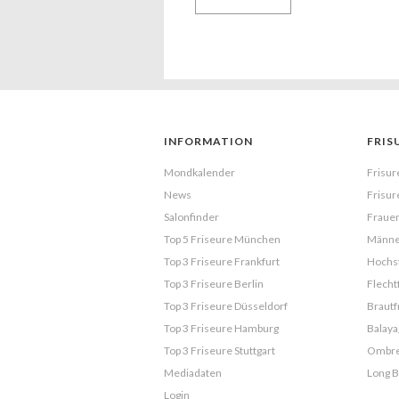
INFORMATION
FRIS
Mondkalender
Frisur
News
Frisur
Salonfinder
Frauen
Top 5 Friseure München
Männe
Top 3 Friseure Frankfurt
Hochst
Top 3 Friseure Berlin
Flecht
Top 3 Friseure Düsseldorf
Brautf
Top 3 Friseure Hamburg
Balaya
Top 3 Friseure Stuttgart
Ombr
Mediadaten
Long 
Login