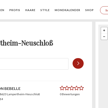
REN
PROFIS
HAARE
STYLE
MONDKALENDER
SHOP
S
rtheim-Neuschloß
0.0
N BEBELLE
68623 Lampertheim-Neuschloß
0 Bewertungen
14