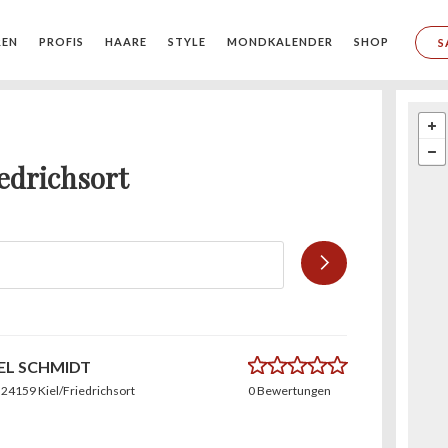
REN
PROFIS
HAARE
STYLE
MONDKALENDER
SHOP
S
iedrichsort
0.0
EL SCHMIDT
, 24159 Kiel/Friedrichsort
0 Bewertungen