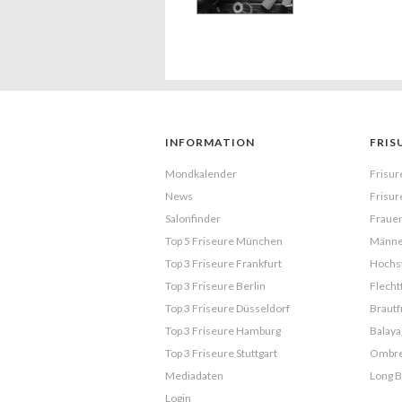
INFORMATION
FRIS
Mondkalender
Frisur
News
Frisur
Salonfinder
Frauen
Top 5 Friseure München
Männe
Top 3 Friseure Frankfurt
Hochst
Top 3 Friseure Berlin
Flecht
Top 3 Friseure Düsseldorf
Brautf
Top 3 Friseure Hamburg
Balaya
Top 3 Friseure Stuttgart
Ombr
Mediadaten
Long 
Login