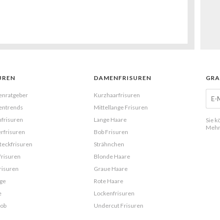
UREN
DAMENFRISUREN
GRA
enratgeber
Kurzhaarfrisuren
entrends
Mittellange Frisuren
frisuren
Lange Haare
Sie k
Mehr
rfrisuren
Bob Frisuren
eckfrisuren
Strähnchen
frisuren
Blonde Haare
risuren
Graue Haare
ge
Rote Haare
e
Lockenfrisuren
Bob
Undercut Frisuren