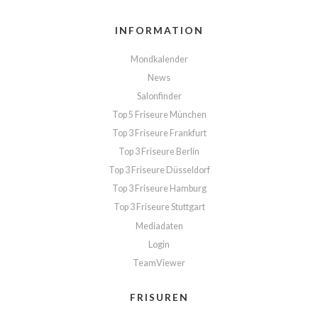
INFORMATION
Mondkalender
News
Salonfinder
Top 5 Friseure München
Top 3 Friseure Frankfurt
Top 3 Friseure Berlin
Top 3 Friseure Düsseldorf
Top 3 Friseure Hamburg
Top 3 Friseure Stuttgart
Mediadaten
Login
TeamViewer
FRISUREN