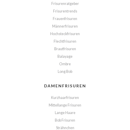
Frisurenratgeber
Frisurentrends
Frauenfrisuren
Männerfrisuren
Hochsteckfrisuren
Flechtfrisuren
Brautfrisuren
Balayage
Ombre
Long Bob
DAMENFRISUREN
Kurzhaarfrisuren
Mittellange Frisuren
Lange Haare
Bob Frisuren
Strähnchen