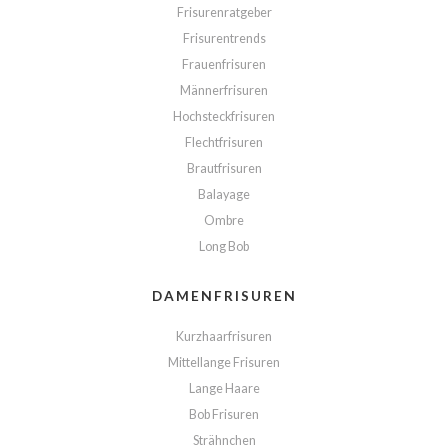
Frisurenratgeber
Frisurentrends
Frauenfrisuren
Männerfrisuren
Hochsteckfrisuren
Flechtfrisuren
Brautfrisuren
Balayage
Ombre
Long Bob
DAMENFRISUREN
Kurzhaarfrisuren
Mittellange Frisuren
Lange Haare
Bob Frisuren
Strähnchen