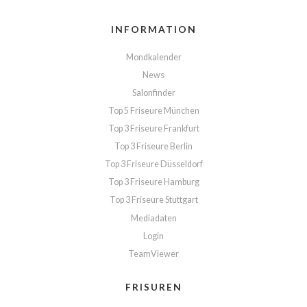
INFORMATION
Mondkalender
News
Salonfinder
Top 5 Friseure München
Top 3 Friseure Frankfurt
Top 3 Friseure Berlin
Top 3 Friseure Düsseldorf
Top 3 Friseure Hamburg
Top 3 Friseure Stuttgart
Mediadaten
Login
TeamViewer
FRISUREN