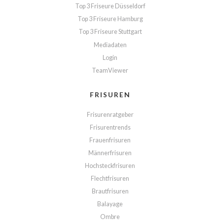
Top 3 Friseure Düsseldorf
Top 3 Friseure Hamburg
Top 3 Friseure Stuttgart
Mediadaten
Login
TeamViewer
FRISUREN
Frisurenratgeber
Frisurentrends
Frauenfrisuren
Männerfrisuren
Hochsteckfrisuren
Flechtfrisuren
Brautfrisuren
Balayage
Ombre