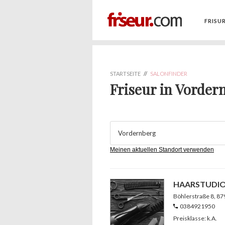
FRISU
STARTSEITE
//
SALONFINDER
Friseur in Vorder
Meinen aktuellen Standort verwenden
HAARSTUDIO
Böhlerstraße 8
, 8
0384921950
Preisklasse: k.A.