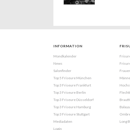
INFORMATION
FRIS
Mondkalender
Frisur
News
Frisur
Salonfinder
Frauen
Top 5 Friseure München
Männe
Top 3 Friseure Frankfurt
Hochst
Top 3 Friseure Berlin
Flecht
Top 3 Friseure Düsseldorf
Brautf
Top 3 Friseure Hamburg
Balaya
Top 3 Friseure Stuttgart
Ombr
Mediadaten
Long 
Login