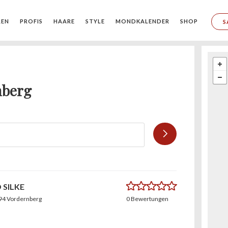
REN
PROFIS
HAARE
STYLE
MONDKALENDER
SHOP
S
nberg
0.0
 SILKE
794 Vordernberg
0 Bewertungen