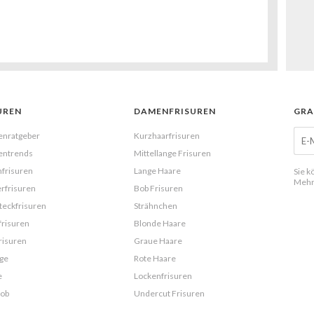
UREN
DAMENFRISUREN
GRA
enratgeber
Kurzhaarfrisuren
entrends
Mittellange Frisuren
frisuren
Lange Haare
Sie k
Mehr
rfrisuren
Bob Frisuren
eckfrisuren
Strähnchen
frisuren
Blonde Haare
risuren
Graue Haare
ge
Rote Haare
e
Lockenfrisuren
Bob
Undercut Frisuren