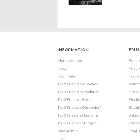
INFORMATION
FRIS
Mondkalender
Frisur
News
Frisur
Salonfinder
Frauen
Top 5 Friseure München
Männe
Top 3 Friseure Frankfurt
Hochst
Top 3 Friseure Berlin
Flecht
Top 3 Friseure Düsseldorf
Brautf
Top 3 Friseure Hamburg
Balaya
Top 3 Friseure Stuttgart
Ombr
Mediadaten
Long 
Login