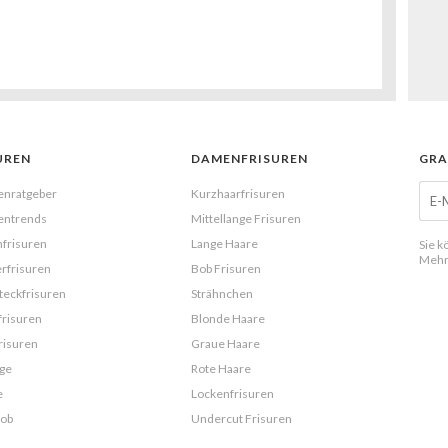
UREN
DAMENFRISUREN
GRA
enratgeber
Kurzhaarfrisuren
entrends
Mittellange Frisuren
frisuren
Lange Haare
Sie k
Mehr
rfrisuren
Bob Frisuren
eckfrisuren
Strähnchen
frisuren
Blonde Haare
risuren
Graue Haare
ge
Rote Haare
e
Lockenfrisuren
Bob
Undercut Frisuren