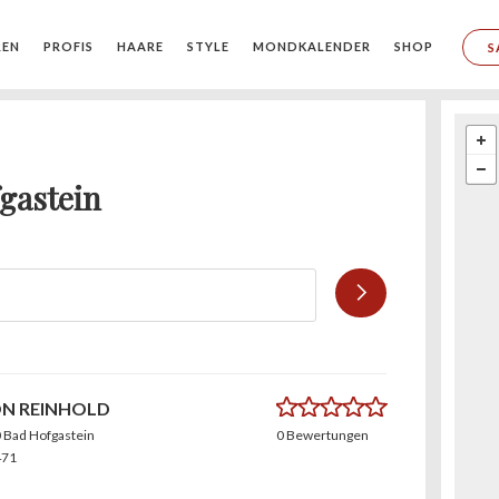
REN
PROFIS
HAARE
STYLE
MONDKALENDER
SHOP
S
fgastein
0.0
ON REINHOLD
0 Bad Hofgastein
0 Bewertungen
471