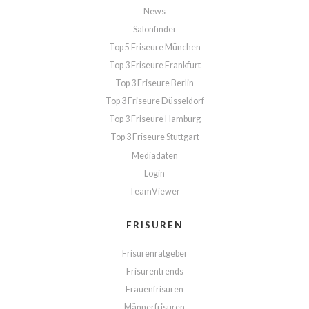
News
Salonfinder
Top 5 Friseure München
Top 3 Friseure Frankfurt
Top 3 Friseure Berlin
Top 3 Friseure Düsseldorf
Top 3 Friseure Hamburg
Top 3 Friseure Stuttgart
Mediadaten
Login
TeamViewer
FRISUREN
Frisurenratgeber
Frisurentrends
Frauenfrisuren
Männerfrisuren