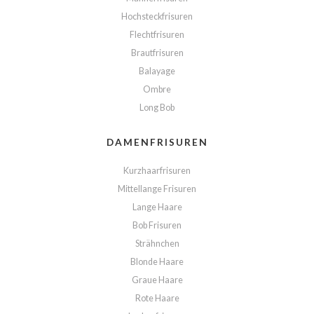
Hochsteckfrisuren
Flechtfrisuren
Brautfrisuren
Balayage
Ombre
Long Bob
DAMENFRISUREN
Kurzhaarfrisuren
Mittellange Frisuren
Lange Haare
Bob Frisuren
Strähnchen
Blonde Haare
Graue Haare
Rote Haare