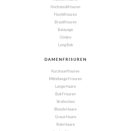
Hochsteckfrisuren
Flechtfrisuren
Brautfrisuren
Balayage
Ombre
Long Bob
DAMENFRISUREN
Kurzhaarfrisuren
Mittellange Frisuren
Lange Haare
Bob Frisuren
Strähnchen
Blonde Haare
Graue Haare
Rote Haare