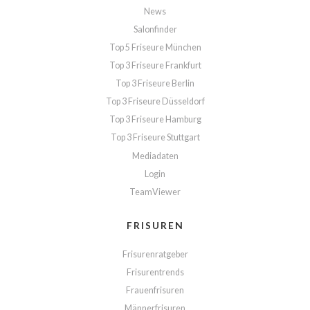
News
Salonfinder
Top 5 Friseure München
Top 3 Friseure Frankfurt
Top 3 Friseure Berlin
Top 3 Friseure Düsseldorf
Top 3 Friseure Hamburg
Top 3 Friseure Stuttgart
Mediadaten
Login
TeamViewer
FRISUREN
Frisurenratgeber
Frisurentrends
Frauenfrisuren
Männerfrisuren