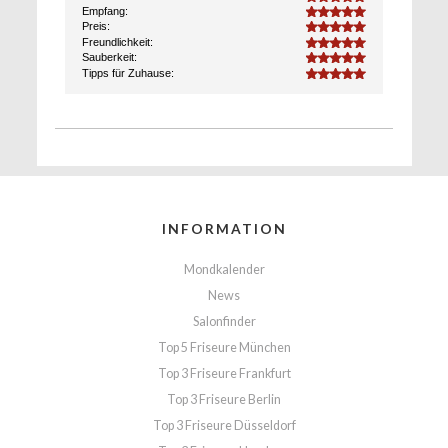
Empfang:
5.0
Preis:
5.0
Freundlichkeit:
5.0
Sauberkeit:
5.0
Tipps für Zuhause:
5.0
INFORMATION
Mondkalender
News
Salonfinder
Top 5 Friseure München
Top 3 Friseure Frankfurt
Top 3 Friseure Berlin
Top 3 Friseure Düsseldorf