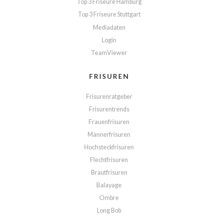
Top 3 Friseure Hamburg
Top 3 Friseure Stuttgart
Mediadaten
Login
TeamViewer
FRISUREN
Frisurenratgeber
Frisurentrends
Frauenfrisuren
Männerfrisuren
Hochsteckfrisuren
Flechtfrisuren
Brautfrisuren
Balayage
Ombre
Long Bob