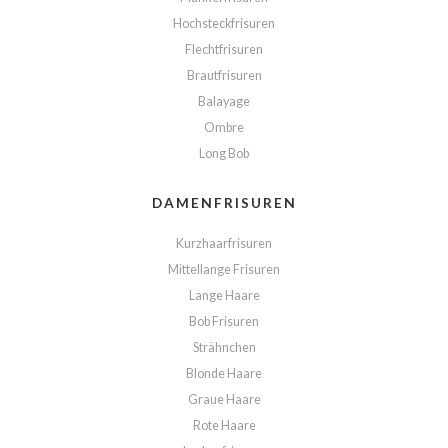
Hochsteckfrisuren
Flechtfrisuren
Brautfrisuren
Balayage
Ombre
Long Bob
DAMENFRISUREN
Kurzhaarfrisuren
Mittellange Frisuren
Lange Haare
Bob Frisuren
Strähnchen
Blonde Haare
Graue Haare
Rote Haare