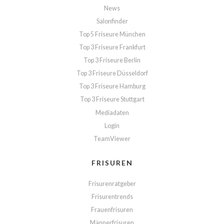
News
Salonfinder
Top 5 Friseure München
Top 3 Friseure Frankfurt
Top 3 Friseure Berlin
Top 3 Friseure Düsseldorf
Top 3 Friseure Hamburg
Top 3 Friseure Stuttgart
Mediadaten
Login
TeamViewer
FRISUREN
Frisurenratgeber
Frisurentrends
Frauenfrisuren
Männerfrisuren