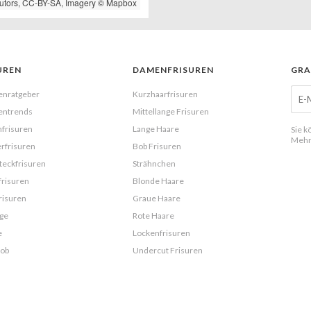
utors,
CC-BY-SA
, Imagery ©
Mapbox
UREN
DAMENFRISUREN
GRA
enratgeber
Kurzhaarfrisuren
entrends
Mittellange Frisuren
frisuren
Lange Haare
Sie k
Mehr
rfrisuren
Bob Frisuren
eckfrisuren
Strähnchen
frisuren
Blonde Haare
risuren
Graue Haare
ge
Rote Haare
e
Lockenfrisuren
Bob
Undercut Frisuren