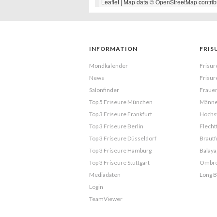
Leaflet
| Map data ©
OpenStreetMap
contrib
INFORMATION
FRIS
Mondkalender
Frisur
News
Frisur
Salonfinder
Frauen
Top 5 Friseure München
Männe
Top 3 Friseure Frankfurt
Hochst
Top 3 Friseure Berlin
Flecht
Top 3 Friseure Düsseldorf
Brautf
Top 3 Friseure Hamburg
Balaya
Top 3 Friseure Stuttgart
Ombr
Mediadaten
Long 
Login
TeamViewer