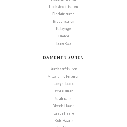
Hochsteckfrisuren
Flechtfrisuren
Brautfrisuren
Balayage
Ombre
Long Bob
DAMENFRISUREN
Kurzhaarfrisuren
Mittellange Frisuren
Lange Haare
Bob Frisuren
Strähnchen
Blonde Haare
Graue Haare
Rote Haare