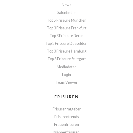
News
Salonfinder
Top 5 Friseure München
Top 3 Friseure Frankfurt
Top 3 Friseure Berlin
Top 3 Friseure Düsseldorf
Top 3 Friseure Hamburg
Top 3 Friseure Stuttgart
Mediadaten
Login
TeamViewer
FRISUREN
Frisurenratgeber
Frisurentrends
Frauenfrisuren
Männerfrisuren