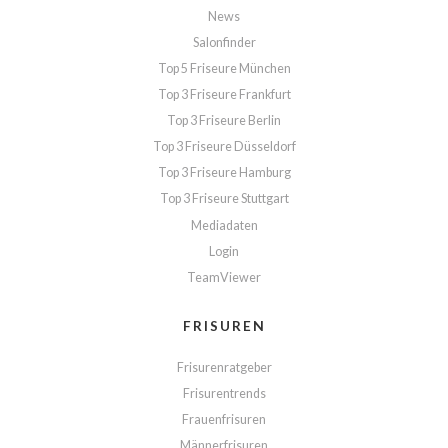
News
Salonfinder
Top 5 Friseure München
Top 3 Friseure Frankfurt
Top 3 Friseure Berlin
Top 3 Friseure Düsseldorf
Top 3 Friseure Hamburg
Top 3 Friseure Stuttgart
Mediadaten
Login
TeamViewer
FRISUREN
Frisurenratgeber
Frisurentrends
Frauenfrisuren
Männerfrisuren