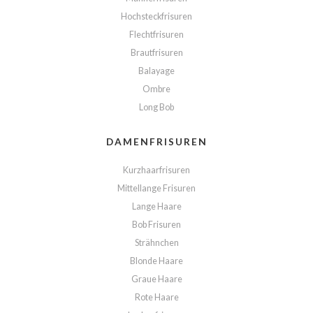
Hochsteckfrisuren
Flechtfrisuren
Brautfrisuren
Balayage
Ombre
Long Bob
DAMENFRISUREN
Kurzhaarfrisuren
Mittellange Frisuren
Lange Haare
Bob Frisuren
Strähnchen
Blonde Haare
Graue Haare
Rote Haare