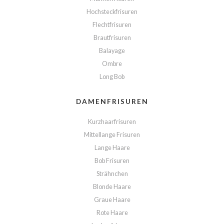
Hochsteckfrisuren
Flechtfrisuren
Brautfrisuren
Balayage
Ombre
Long Bob
DAMENFRISUREN
Kurzhaarfrisuren
Mittellange Frisuren
Lange Haare
Bob Frisuren
Strähnchen
Blonde Haare
Graue Haare
Rote Haare