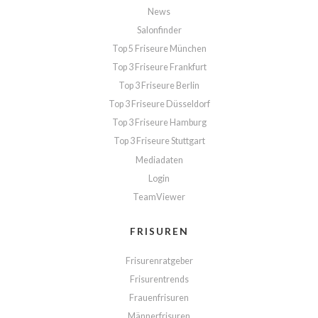
News
Salonfinder
Top 5 Friseure München
Top 3 Friseure Frankfurt
Top 3 Friseure Berlin
Top 3 Friseure Düsseldorf
Top 3 Friseure Hamburg
Top 3 Friseure Stuttgart
Mediadaten
Login
TeamViewer
FRISUREN
Frisurenratgeber
Frisurentrends
Frauenfrisuren
Männerfrisuren