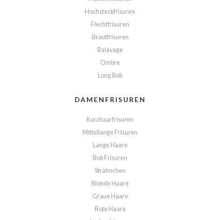
Hochsteckfrisuren
Flechtfrisuren
Brautfrisuren
Balayage
Ombre
Long Bob
DAMENFRISUREN
Kurzhaarfrisuren
Mittellange Frisuren
Lange Haare
Bob Frisuren
Strähnchen
Blonde Haare
Graue Haare
Rote Haare