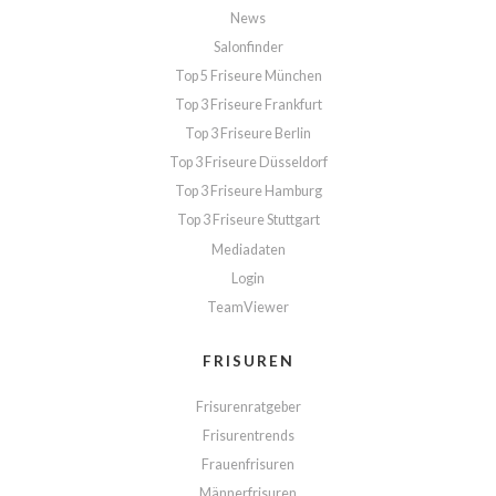
News
Salonfinder
Top 5 Friseure München
Top 3 Friseure Frankfurt
Top 3 Friseure Berlin
Top 3 Friseure Düsseldorf
Top 3 Friseure Hamburg
Top 3 Friseure Stuttgart
Mediadaten
Login
TeamViewer
FRISUREN
Frisurenratgeber
Frisurentrends
Frauenfrisuren
Männerfrisuren