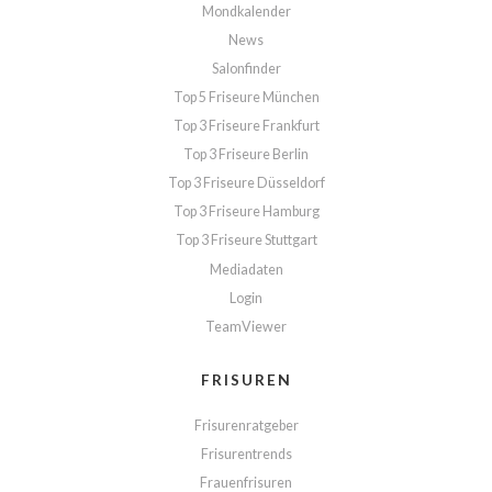
Mondkalender
News
Salonfinder
Top 5 Friseure München
Top 3 Friseure Frankfurt
Top 3 Friseure Berlin
Top 3 Friseure Düsseldorf
Top 3 Friseure Hamburg
Top 3 Friseure Stuttgart
Mediadaten
Login
TeamViewer
FRISUREN
Frisurenratgeber
Frisurentrends
Frauenfrisuren