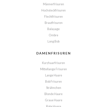
Männerfrisuren
Hochsteckfrisuren
Flechtfrisuren
Brautfrisuren
Balayage
Ombre
Long Bob
DAMENFRISUREN
Kurzhaarfrisuren
Mittellange Frisuren
Lange Haare
Bob Frisuren
Strähnchen
Blonde Haare
Graue Haare
Rote Haare