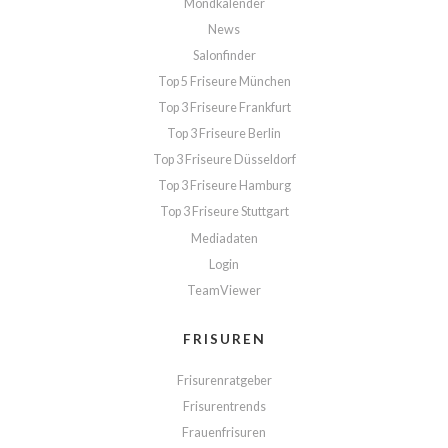
Mondkalender
News
Salonfinder
Top 5 Friseure München
Top 3 Friseure Frankfurt
Top 3 Friseure Berlin
Top 3 Friseure Düsseldorf
Top 3 Friseure Hamburg
Top 3 Friseure Stuttgart
Mediadaten
Login
TeamViewer
FRISUREN
Frisurenratgeber
Frisurentrends
Frauenfrisuren