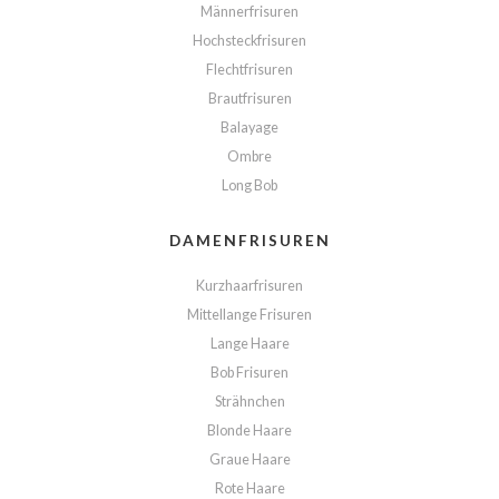
Männerfrisuren
Hochsteckfrisuren
Flechtfrisuren
Brautfrisuren
Balayage
Ombre
Long Bob
DAMENFRISUREN
Kurzhaarfrisuren
Mittellange Frisuren
Lange Haare
Bob Frisuren
Strähnchen
Blonde Haare
Graue Haare
Rote Haare