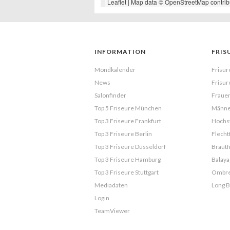
Leaflet
| Map data ©
OpenStreetMap
contrib
INFORMATION
FRIS
Mondkalender
Frisur
News
Frisur
Salonfinder
Frauen
Top 5 Friseure München
Männe
Top 3 Friseure Frankfurt
Hochst
Top 3 Friseure Berlin
Flecht
Top 3 Friseure Düsseldorf
Brautf
Top 3 Friseure Hamburg
Balaya
Top 3 Friseure Stuttgart
Ombr
Mediadaten
Long 
Login
TeamViewer