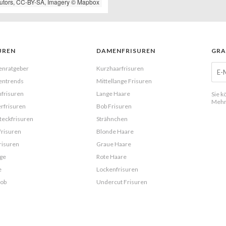
utors,
CC-BY-SA
, Imagery ©
Mapbox
UREN
DAMENFRISUREN
GRA
enratgeber
Kurzhaarfrisuren
entrends
Mittellange Frisuren
frisuren
Lange Haare
Sie k
Mehr
rfrisuren
Bob Frisuren
eckfrisuren
Strähnchen
frisuren
Blonde Haare
risuren
Graue Haare
ge
Rote Haare
e
Lockenfrisuren
Bob
Undercut Frisuren