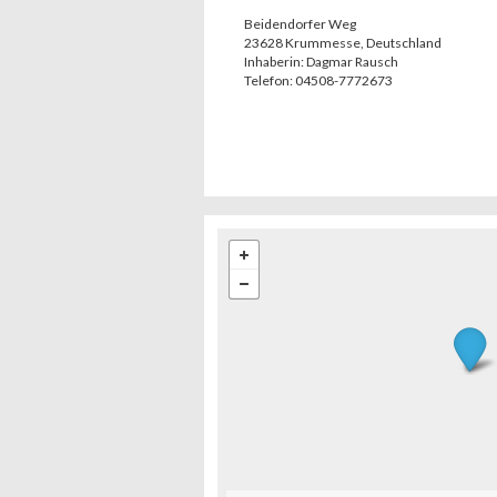
Beidendorfer Weg
23628
Krummesse
,
Deutschland
Inhaberin:
Dagmar Rausch
Telefon:
04508-7772673