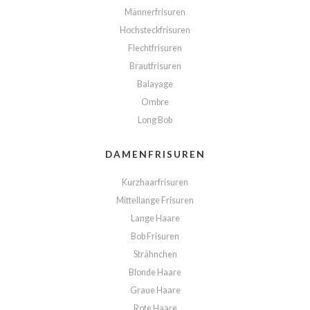
Männerfrisuren
Hochsteckfrisuren
Flechtfrisuren
Brautfrisuren
Balayage
Ombre
Long Bob
DAMENFRISUREN
Kurzhaarfrisuren
Mittellange Frisuren
Lange Haare
Bob Frisuren
Strähnchen
Blonde Haare
Graue Haare
Rote Haare