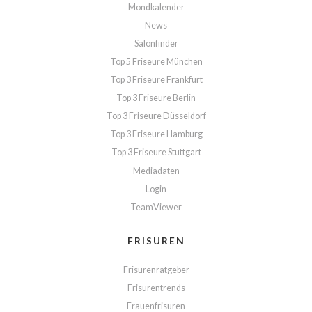
Mondkalender
News
Salonfinder
Top 5 Friseure München
Top 3 Friseure Frankfurt
Top 3 Friseure Berlin
Top 3 Friseure Düsseldorf
Top 3 Friseure Hamburg
Top 3 Friseure Stuttgart
Mediadaten
Login
TeamViewer
FRISUREN
Frisurenratgeber
Frisurentrends
Frauenfrisuren