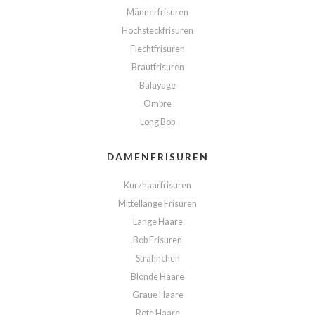
Männerfrisuren
Hochsteckfrisuren
Flechtfrisuren
Brautfrisuren
Balayage
Ombre
Long Bob
DAMENFRISUREN
Kurzhaarfrisuren
Mittellange Frisuren
Lange Haare
Bob Frisuren
Strähnchen
Blonde Haare
Graue Haare
Rote Haare