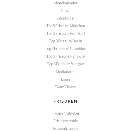
Mondkalender
News
Salonfinder
Top 5 Friseure München
Top 3 Friseure Frankfurt
Top 3 Friseure Berlin
Top 3 Friseure Düsseldorf
Top 3 Friseure Hamburg
Top 3 Friseure Stuttgart
Mediadaten
Login
TeamViewer
FRISUREN
Frisurenratgeber
Frisurentrends
Frauenfrisuren