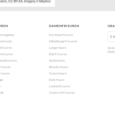
utors,
CC-BY-SA
, Imagery ©
Mapbox
UREN
DAMENFRISUREN
GRA
enratgeber
Kurzhaarfrisuren
entrends
Mittellange Frisuren
frisuren
Lange Haare
Sie k
Mehr
rfrisuren
Bob Frisuren
eckfrisuren
Strähnchen
frisuren
Blonde Haare
risuren
Graue Haare
ge
Rote Haare
e
Lockenfrisuren
Bob
Undercut Frisuren