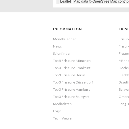
Leaflet
| Map data ©
OpenStreetMap
contrib
INFORMATION
FRIS
Mondkalender
Frisur
News
Frisur
Salonfinder
Frauen
Top 5 Friseure München
Männe
Top 3 Friseure Frankfurt
Hochst
Top 3 Friseure Berlin
Flecht
Top 3 Friseure Düsseldorf
Brautf
Top 3 Friseure Hamburg
Balaya
Top 3 Friseure Stuttgart
Ombr
Mediadaten
Long 
Login
TeamViewer