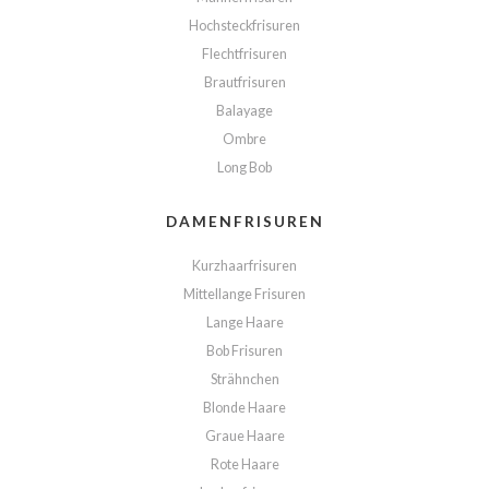
Hochsteckfrisuren
Flechtfrisuren
Brautfrisuren
Balayage
Ombre
Long Bob
DAMENFRISUREN
Kurzhaarfrisuren
Mittellange Frisuren
Lange Haare
Bob Frisuren
Strähnchen
Blonde Haare
Graue Haare
Rote Haare