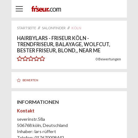
STARTSEITE
//
SALONFINDER
//
KÖLN
HAIRBYLARS - FRISEUR KÖLN -
TRENDFRISEUR, BALAYAGE, WOLFCUT,
BESTER FRISEUR, BLOND,, NEAR ME
0
Bewertungen
BEWERTEN
INFORMATIONEN
Kontakt
severinstr.58a
506768
köln
,
Deutschland
Inhaber:
lars rüffert
Telefon:
017670008442