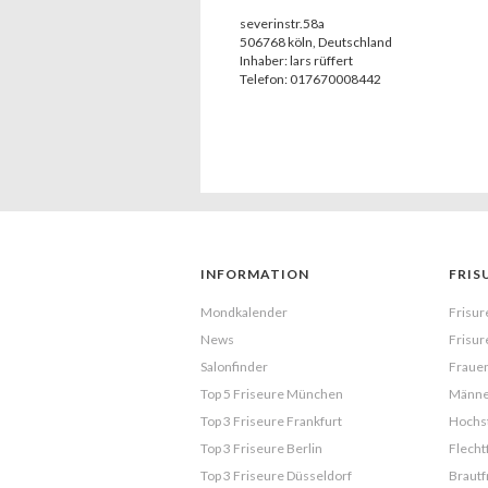
severinstr.58a
506768
köln
,
Deutschland
Inhaber:
lars rüffert
Telefon:
017670008442
INFORMATION
FRIS
Mondkalender
Frisur
News
Frisur
Salonfinder
Frauen
Top 5 Friseure München
Männe
Top 3 Friseure Frankfurt
Hochst
Top 3 Friseure Berlin
Flecht
Top 3 Friseure Düsseldorf
Brautf