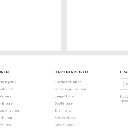
UREN
DAMENFRISUREN
GRA
enratgeber
Kurzhaarfrisuren
entrends
Mittellange Frisuren
frisuren
Lange Haare
Sie k
Mehr
rfrisuren
Bob Frisuren
eckfrisuren
Strähnchen
frisuren
Blonde Haare
risuren
Graue Haare