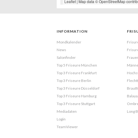
Leaflet
| Map data ©
OpenStreetMap
contrib
INFORMATION
FRIS
Mondkalender
Frisur
News
Frisur
Salonfinder
Frauen
Top 5 Friseure München
Männe
Top 3 Friseure Frankfurt
Hochst
Top 3 Friseure Berlin
Flecht
Top 3 Friseure Düsseldorf
Brautf
Top 3 Friseure Hamburg
Balaya
Top 3 Friseure Stuttgart
Ombr
Mediadaten
Long 
Login
TeamViewer