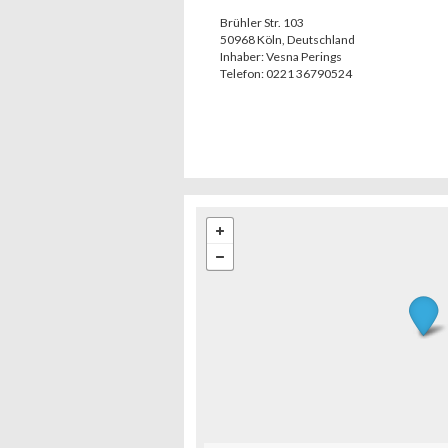
Brühler Str. 103
50968
Köln
,
Deutschland
Inhaber:
Vesna Perings
Telefon:
0221 36790524