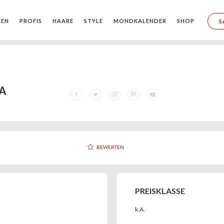
REN
PROFIS
HAARE
STYLE
MONDKALENDER
SHOP
S
A
BEWERTEN
PREISKLASSE
k.A.