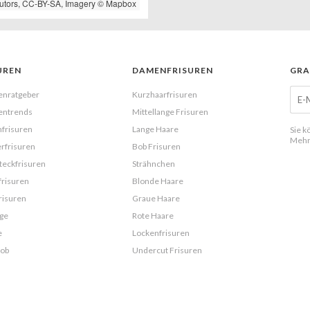
utors,
CC-BY-SA
, Imagery ©
Mapbox
UREN
DAMENFRISUREN
GRA
enratgeber
Kurzhaarfrisuren
entrends
Mittellange Frisuren
frisuren
Lange Haare
Sie k
Mehr
rfrisuren
Bob Frisuren
eckfrisuren
Strähnchen
frisuren
Blonde Haare
risuren
Graue Haare
ge
Rote Haare
e
Lockenfrisuren
Bob
Undercut Frisuren