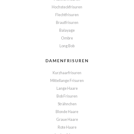
Hochsteckfrisuren
Flechtfrisuren
Brautfrisuren
Balayage
Ombre
Long Bob
DAMENFRISUREN
Kurzhaarfrisuren
Mittellange Frisuren
Lange Haare
Bob Frisuren
Strähnchen
Blonde Haare
Graue Haare
Rote Haare