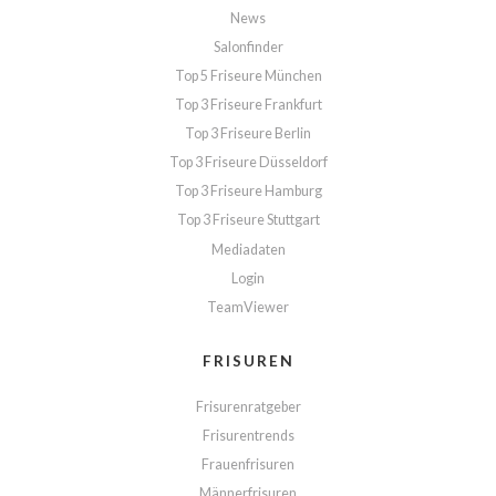
News
Salonfinder
Top 5 Friseure München
Top 3 Friseure Frankfurt
Top 3 Friseure Berlin
Top 3 Friseure Düsseldorf
Top 3 Friseure Hamburg
Top 3 Friseure Stuttgart
Mediadaten
Login
TeamViewer
FRISUREN
Frisurenratgeber
Frisurentrends
Frauenfrisuren
Männerfrisuren