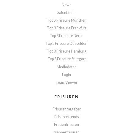
News
Salonfinder
Top 5 Friseure München
Top 3 Friseure Frankfurt
Top 3 Friseure Berlin
Top 3 Friseure Düsseldorf
Top 3 Friseure Hamburg
Top 3 Friseure Stuttgart
Mediadaten
Login
TeamViewer
FRISUREN
Frisurenratgeber
Frisurentrends
Frauenfrisuren
Männerfrisuren