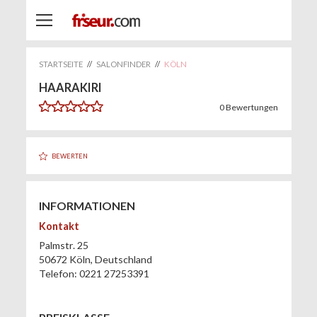
STARTSEITE
//
SALONFINDER
//
KÖLN
HAARAKIRI
0
Bewertungen
BEWERTEN
INFORMATIONEN
Kontakt
Palmstr. 25
50672
Köln
,
Deutschland
Telefon:
0221 27253391