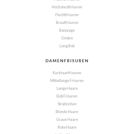
Hochsteckfrisuren
Flechtfrisuren
Brautfrisuren
Balayage
Ombre
Long Bob
DAMENFRISUREN
Kurzhaarfrisuren
Mittellange Frisuren
Lange Haare
Bob Frisuren
Strähnchen
Blonde Haare
Graue Haare
Rote Haare