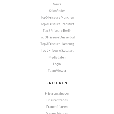
News
Salonfinder
Top 5 Friseure München
Top 3 Friseure Frankfurt
Top 3 Friseure Berlin
Top 3 Friseure Düsseldorf
Top 3 Friseure Hamburg
Top 3 Friseure Stuttgart
Mediadaten
Login
TeamViewer
FRISUREN
Frisurenratgeber
Frisurentrends
Frauenfrisuren
Männerfrisuren