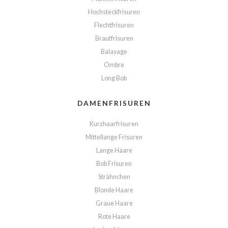
Hochsteckfrisuren
Flechtfrisuren
Brautfrisuren
Balayage
Ombre
Long Bob
DAMENFRISUREN
Kurzhaarfrisuren
Mittellange Frisuren
Lange Haare
Bob Frisuren
Strähnchen
Blonde Haare
Graue Haare
Rote Haare