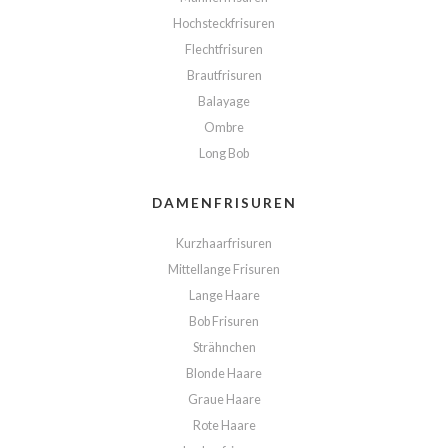
Hochsteckfrisuren
Flechtfrisuren
Brautfrisuren
Balayage
Ombre
Long Bob
DAMENFRISUREN
Kurzhaarfrisuren
Mittellange Frisuren
Lange Haare
Bob Frisuren
Strähnchen
Blonde Haare
Graue Haare
Rote Haare