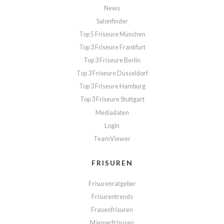
News
Salonfinder
Top 5 Friseure München
Top 3 Friseure Frankfurt
Top 3 Friseure Berlin
Top 3 Friseure Düsseldorf
Top 3 Friseure Hamburg
Top 3 Friseure Stuttgart
Mediadaten
Login
TeamViewer
FRISUREN
Frisurenratgeber
Frisurentrends
Frauenfrisuren
Männerfrisuren