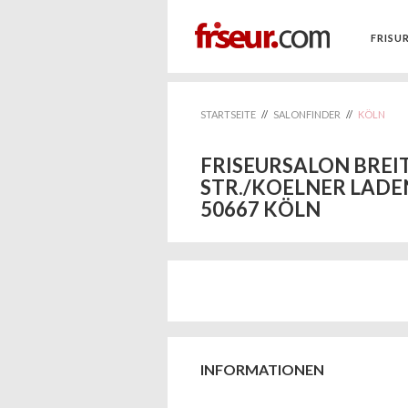
FRISU
STARTSEITE
//
SALONFINDER
//
KÖLN
FRISEURSALON BREI
STR./KOELNER LADEN
50667 KÖLN
INFORMATIONEN