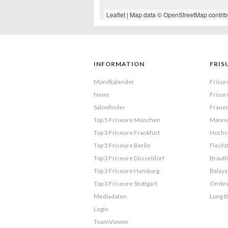
Leaflet
| Map data ©
OpenStreetMap
contrib
INFORMATION
FRIS
Mondkalender
Frisur
News
Frisur
Salonfinder
Frauen
Top 5 Friseure München
Männe
Top 3 Friseure Frankfurt
Hochst
Top 3 Friseure Berlin
Flecht
Top 3 Friseure Düsseldorf
Brautf
Top 3 Friseure Hamburg
Balaya
Top 3 Friseure Stuttgart
Ombr
Mediadaten
Long 
Login
TeamViewer