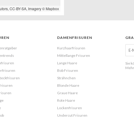
utors,
CC-BY-SA
, Imagery ©
Mapbox
UREN
DAMENFRISUREN
GRA
enratgeber
Kurzhaarfrisuren
entrends
Mittellange Frisuren
frisuren
Lange Haare
Sie k
Mehr
rfrisuren
Bob Frisuren
eckfrisuren
Strähnchen
frisuren
Blonde Haare
risuren
Graue Haare
ge
Rote Haare
e
Lockenfrisuren
Bob
Undercut Frisuren