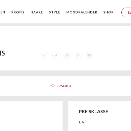
REN
PROFIS
HAARE
STYLE
MONDKALENDER
SHOP
S
NS
BEWERTEN
PREISKLASSE
k.A.