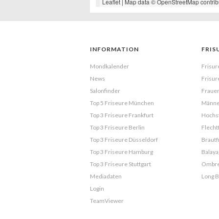
Leaflet
| Map data ©
OpenStreetMap
contrib
INFORMATION
FRIS
Mondkalender
Frisur
News
Frisur
Salonfinder
Frauen
Top 5 Friseure München
Männe
Top 3 Friseure Frankfurt
Hochst
Top 3 Friseure Berlin
Flecht
Top 3 Friseure Düsseldorf
Brautf
Top 3 Friseure Hamburg
Balaya
Top 3 Friseure Stuttgart
Ombr
Mediadaten
Long 
Login
TeamViewer