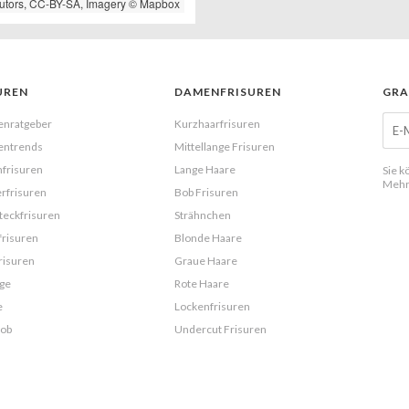
utors,
CC-BY-SA
, Imagery ©
Mapbox
UREN
DAMENFRISUREN
GRA
enratgeber
Kurzhaarfrisuren
entrends
Mittellange Frisuren
frisuren
Lange Haare
Sie k
Mehr
rfrisuren
Bob Frisuren
eckfrisuren
Strähnchen
frisuren
Blonde Haare
risuren
Graue Haare
ge
Rote Haare
e
Lockenfrisuren
Bob
Undercut Frisuren