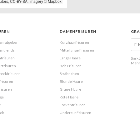
utors,
CC-BY-SA
, Imagery ©
Mapbox
UREN
DAMENFRISUREN
GRA
enratgeber
Kurzhaarfrisuren
entrends
Mittellange Frisuren
frisuren
Lange Haare
Sie k
Mehr
rfrisuren
Bob Frisuren
eckfrisuren
Strähnchen
frisuren
Blonde Haare
risuren
Graue Haare
ge
Rote Haare
e
Lockenfrisuren
Bob
Undercut Frisuren