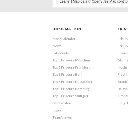
Leaflet
| Map data ©
OpenStreetMap
contrib
INFORMATION
FRIS
Mondkalender
Frisur
News
Frisur
Salonfinder
Frauen
Top 5 Friseure München
Männe
Top 3 Friseure Frankfurt
Hochst
Top 3 Friseure Berlin
Flecht
Top 3 Friseure Düsseldorf
Brautf
Top 3 Friseure Hamburg
Balaya
Top 3 Friseure Stuttgart
Ombr
Mediadaten
Long 
Login
TeamViewer