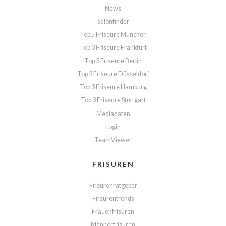
News
Salonfinder
Top 5 Friseure München
Top 3 Friseure Frankfurt
Top 3 Friseure Berlin
Top 3 Friseure Düsseldorf
Top 3 Friseure Hamburg
Top 3 Friseure Stuttgart
Mediadaten
Login
TeamViewer
FRISUREN
Frisurenratgeber
Frisurentrends
Frauenfrisuren
Männerfrisuren