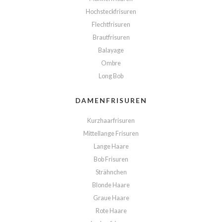
Hochsteckfrisuren
Flechtfrisuren
Brautfrisuren
Balayage
Ombre
Long Bob
DAMENFRISUREN
Kurzhaarfrisuren
Mittellange Frisuren
Lange Haare
Bob Frisuren
Strähnchen
Blonde Haare
Graue Haare
Rote Haare