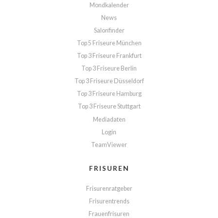
Mondkalender
News
Salonfinder
Top 5 Friseure München
Top 3 Friseure Frankfurt
Top 3 Friseure Berlin
Top 3 Friseure Düsseldorf
Top 3 Friseure Hamburg
Top 3 Friseure Stuttgart
Mediadaten
Login
TeamViewer
FRISUREN
Frisurenratgeber
Frisurentrends
Frauenfrisuren