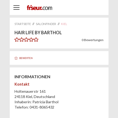
STARTSEITE
//
SALONFINDER
//
KIEL
HAIR LIFE BY BARTHOL
0
Bewertungen
BEWERTEN
INFORMATIONEN
Kontakt
Holtenauerstr 161
24118
Kiel
,
Deutschland
Inhaberin:
Patricia Barthol
Telefon:
0431-8065432