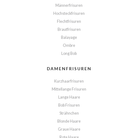
Männerfrisuren
Hochsteckfrisuren
Flechtfrisuren
Brautfrisuren
Balayage
Ombre
Long Bob
DAMENFRISUREN
Kurzhaarfrisuren
Mittellange Frisuren
Lange Haare
Bob Frisuren
Strähnchen
Blonde Haare
Graue Haare
Rote Haare