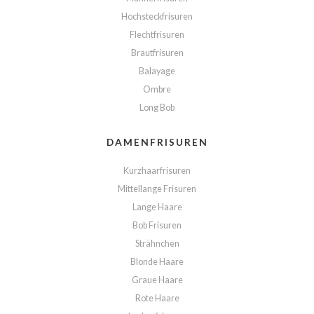
Hochsteckfrisuren
Flechtfrisuren
Brautfrisuren
Balayage
Ombre
Long Bob
DAMENFRISUREN
Kurzhaarfrisuren
Mittellange Frisuren
Lange Haare
Bob Frisuren
Strähnchen
Blonde Haare
Graue Haare
Rote Haare