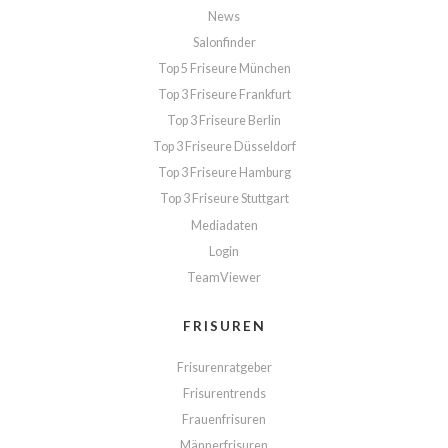
News
Salonfinder
Top 5 Friseure München
Top 3 Friseure Frankfurt
Top 3 Friseure Berlin
Top 3 Friseure Düsseldorf
Top 3 Friseure Hamburg
Top 3 Friseure Stuttgart
Mediadaten
Login
TeamViewer
FRISUREN
Frisurenratgeber
Frisurentrends
Frauenfrisuren
Männerfrisuren