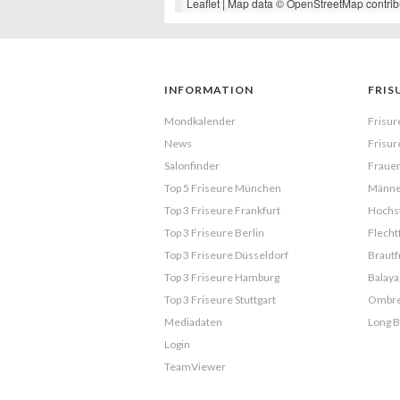
Leaflet
| Map data ©
OpenStreetMap
contrib
INFORMATION
FRIS
Mondkalender
Frisur
News
Frisur
Salonfinder
Frauen
Top 5 Friseure München
Männe
Top 3 Friseure Frankfurt
Hochst
Top 3 Friseure Berlin
Flecht
Top 3 Friseure Düsseldorf
Brautf
Top 3 Friseure Hamburg
Balaya
Top 3 Friseure Stuttgart
Ombr
Mediadaten
Long 
Login
TeamViewer