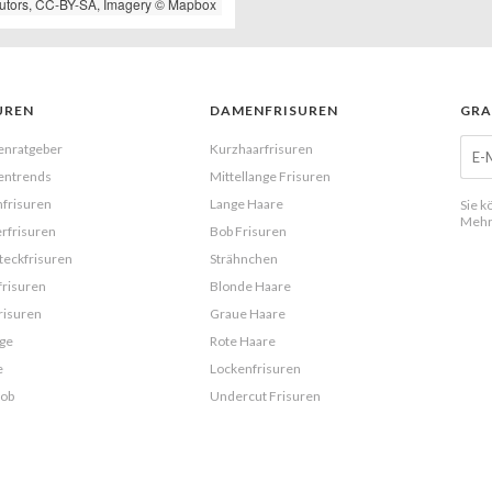
utors,
CC-BY-SA
, Imagery ©
Mapbox
UREN
DAMENFRISUREN
GRA
enratgeber
Kurzhaarfrisuren
entrends
Mittellange Frisuren
frisuren
Lange Haare
Sie k
Mehr
rfrisuren
Bob Frisuren
eckfrisuren
Strähnchen
frisuren
Blonde Haare
risuren
Graue Haare
ge
Rote Haare
e
Lockenfrisuren
Bob
Undercut Frisuren