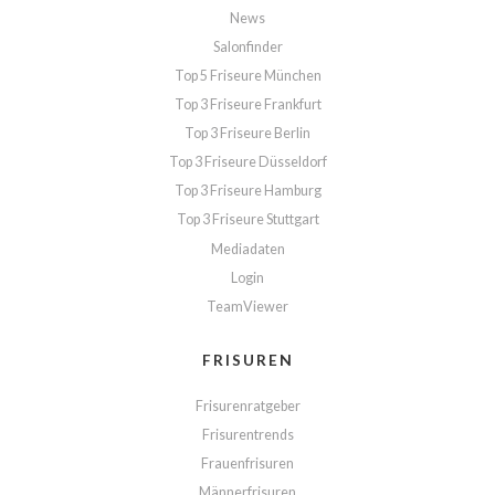
News
Salonfinder
Top 5 Friseure München
Top 3 Friseure Frankfurt
Top 3 Friseure Berlin
Top 3 Friseure Düsseldorf
Top 3 Friseure Hamburg
Top 3 Friseure Stuttgart
Mediadaten
Login
TeamViewer
FRISUREN
Frisurenratgeber
Frisurentrends
Frauenfrisuren
Männerfrisuren