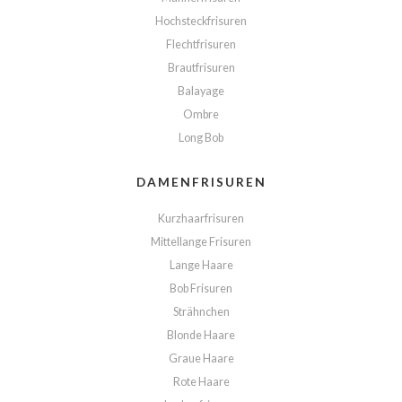
Hochsteckfrisuren
Flechtfrisuren
Brautfrisuren
Balayage
Ombre
Long Bob
DAMENFRISUREN
Kurzhaarfrisuren
Mittellange Frisuren
Lange Haare
Bob Frisuren
Strähnchen
Blonde Haare
Graue Haare
Rote Haare