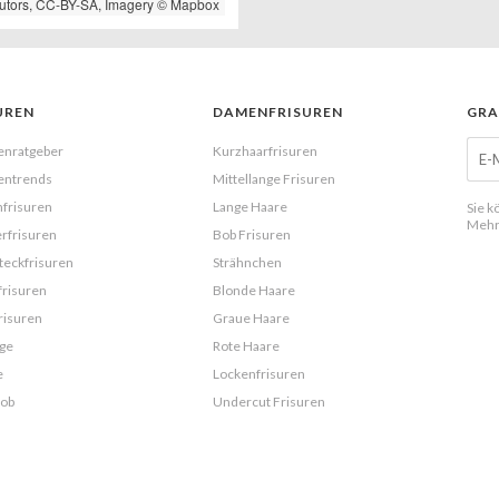
utors,
CC-BY-SA
, Imagery ©
Mapbox
UREN
DAMENFRISUREN
GRA
enratgeber
Kurzhaarfrisuren
entrends
Mittellange Frisuren
frisuren
Lange Haare
Sie k
Mehr
rfrisuren
Bob Frisuren
eckfrisuren
Strähnchen
frisuren
Blonde Haare
risuren
Graue Haare
ge
Rote Haare
e
Lockenfrisuren
Bob
Undercut Frisuren