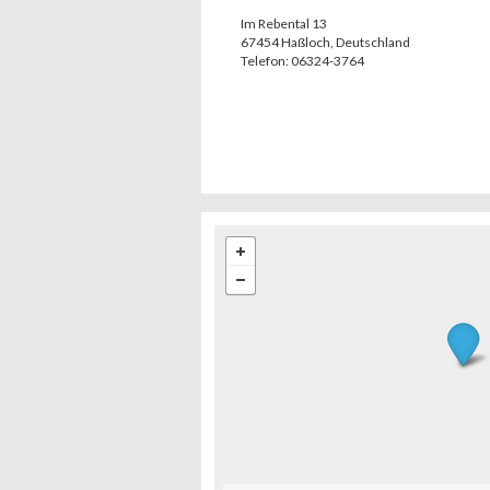
Im Rebental 13
67454
Haßloch
,
Deutschland
Telefon:
06324-3764