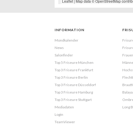
Leaflet
| Map data ©
OpenStreetMap
contrib
INFORMATION
FRIS
Mondkalender
Frisur
News
Frisur
Salonfinder
Frauen
Top 5 Friseure München
Männe
Top 3 Friseure Frankfurt
Hochst
Top 3 Friseure Berlin
Flecht
Top 3 Friseure Düsseldorf
Brautf
Top 3 Friseure Hamburg
Balaya
Top 3 Friseure Stuttgart
Ombr
Mediadaten
Long 
Login
TeamViewer